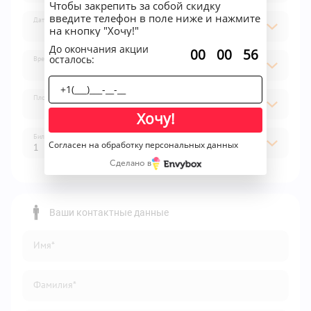
Чтобы закрепить за собой скидку
введите телефон в поле ниже и нажмите
Дата
на кнопку "Хочу!"
До окончания акции
:
:
00
00
56
осталось:
Время
Площадка
Хочу!
Билет
Согласен на обработку персональных данных
1
Сделано в
1
2
Ваши контактные данные
3
Имя*
4
5
Фамилия*
6
7