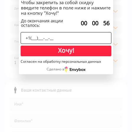
Чтобы закрепить за собой скидку
введите телефон в поле ниже и нажмите
Дата
на кнопку "Хочу!"
До окончания акции
:
:
00
00
56
осталось:
Время
Площадка
Хочу!
Билет
Согласен на обработку персональных данных
1
Сделано в
1
2
Ваши контактные данные
3
Имя*
4
5
Фамилия*
6
7