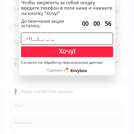
Чтобы закрепить за собой скидку
введите телефон в поле ниже и нажмите
Дата
на кнопку "Хочу!"
До окончания акции
:
:
00
00
56
осталось:
Время
Площадка
Хочу!
Билет
Согласен на обработку персональных данных
1
Сделано в
1
2
Ваши контактные данные
3
Имя*
4
5
Фамилия*
6
7