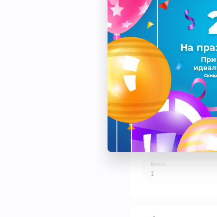
Спектакль
Дата
Площадка
Билет
1
1