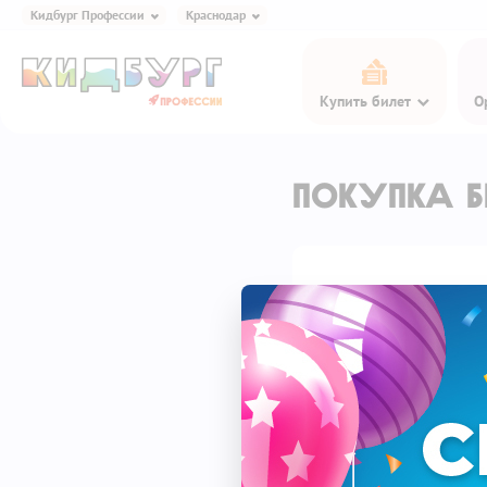
Кидбург Профессии
Краснодар
Кидбург Игра и Еда
Купить билет
О
Кидбург Профессии
Кидбург Эксперименты
Кидбург Сказки
Покупка б
Кидбург Кафе