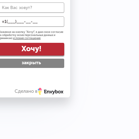
0
ажимая на кнопку "
Хочу!
", я даю свое согласие
а обработку моих персональных данных и
ail рассылку
принимаю
условия соглашения
тку персональных данных
Хочу!
вилами посещения
закрыть
упить
Сделано в