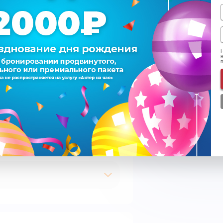
Итого
Н
н
Подписаться на e-m
Согласен на обрабо
Ознакомился с
пра
Время
К