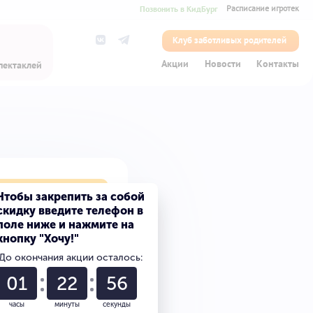
Позвонить в КидБург
Расписание игротек
Клуб заботливых родителей
Акции
Новости
Контакты
пектаклей
лет на сказку
Чтобы закрепить за собой
скидку введите телефон в
поле ниже и нажмите на
кнопку "Хочу!"
0
До окончания акции осталось:
0
01
22
56
часы
минуты
секунды
0