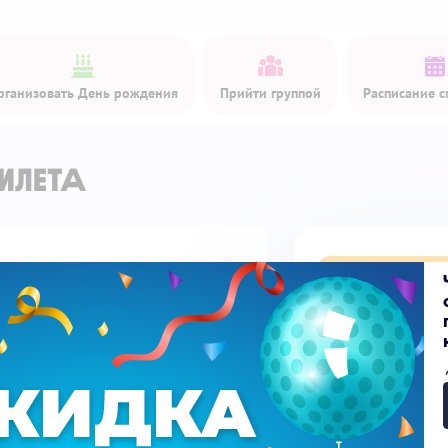
рганизовать День рождения
Прийти группой
Расписание с
илета
Купить би
Детский билет
Доп. услуги
Скидка