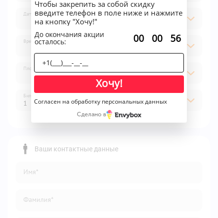
Чтобы закрепить за собой скидку
введите телефон в поле ниже и нажмите
Дата
на кнопку "Хочу!"
До окончания акции
:
:
00
00
56
осталось:
Время
Площадка
Хочу!
Билет
Согласен на обработку персональных данных
1
Сделано в
1
2
Ваши контактные данные
3
Имя*
4
5
Фамилия*
6
7