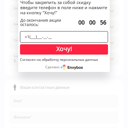
Чтобы закрепить за собой скидку
введите телефон в поле ниже и нажмите
Дата
на кнопку "Хочу!"
До окончания акции
:
:
00
00
55
осталось:
Время
Площадка
Хочу!
Билет
Согласен на обработку персональных данных
1
Сделано в
1
2
Ваши контактные данные
3
Имя*
4
5
Фамилия*
6
7