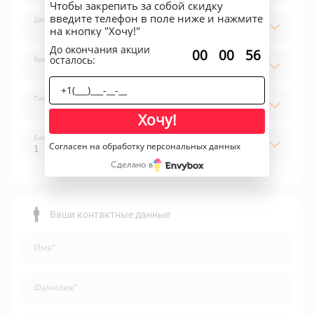
Чтобы закрепить за собой скидку
введите телефон в поле ниже и нажмите
Дата
на кнопку "Хочу!"
До окончания акции
:
:
00
00
56
осталось:
Время
Площадка
Хочу!
Билет
Согласен на обработку персональных данных
1
Сделано в
1
2
Ваши контактные данные
3
Имя*
4
5
Фамилия*
6
7